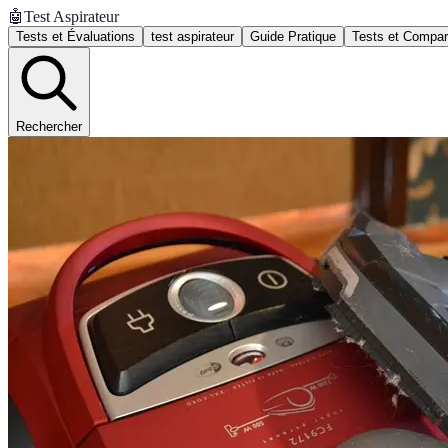
🤖
Test Aspirateur
Tests et Évaluations
test aspirateur
Guide Pratique
Tests et Compar
Rechercher