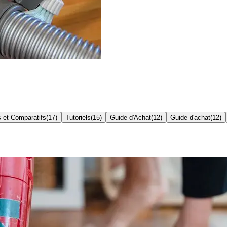
s et Comparatifs
(
17
)
Tutoriels
(
15
)
Guide d'Achat
(
12
)
Guide d'achat
(
12
)