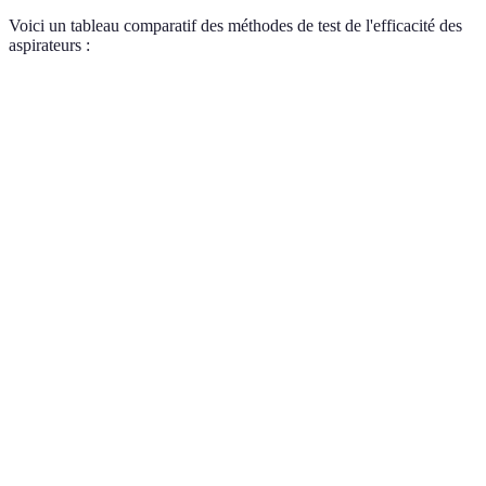
Voici un tableau comparatif des méthodes de test de l'efficacité des
aspirateurs :
Méthode
Avantages
Inconvénients
Verdict
Indique la
Test de
force
Nécessite un
Bon indicateur
puissance
d'aspiration
testeur
réelle
Doit être
Évalue
Test de
effectué avec
Très utile pour
l'efficacité
filtration
des particules
choix de filtre
du filtre
standardisées
Permet de
Subjectif,
Important pour
Test de
juger
dépend de
l'usage
maniabilité
l'ergonomie
l'utilisateur
quotidien