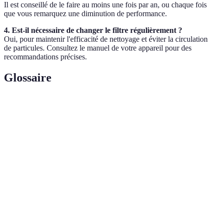
Il est conseillé de le faire au moins une fois par an, ou chaque fois
que vous remarquez une diminution de performance.
4. Est-il nécessaire de changer le filtre régulièrement ?
Oui, pour maintenir l'efficacité de nettoyage et éviter la circulation
de particules. Consultez le manuel de votre appareil pour des
recommandations précises.
Glossaire
Terme
Définition
Filtre
Un type de filtre qui élimine 99,97 % des
HEPA
particules de 0,3 µm dans l'air.
Puissance
Mesure de la force exercée par l'aspirateur pour
d'aspiration
soulever la poussière et les débris.
Facilité avec laquelle un aspirateur peut être utilisé
Maniabilité
et manœuvré lors du nettoyage.