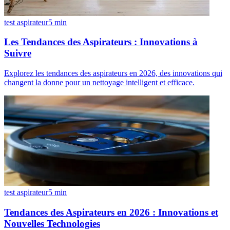
test aspirateur
5
min
Les Tendances des Aspirateurs : Innovations à
Suivre
Explorez les tendances des aspirateurs en 2026, des innovations qui
changent la donne pour un nettoyage intelligent et efficace.
test aspirateur
5
min
Tendances des Aspirateurs en 2026 : Innovations et
Nouvelles Technologies