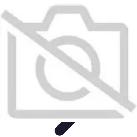
Test Aspirateur
Tests et Comparatifs
tests et évaluations
Guide Pratique
Guides
d'Achat
Achat Guide
Test Aspirateur