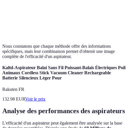
Mesure
l'efficacité
Ne mesure pas
Complémentaire
Test de
par le
la qualité du
pour évaluation
durée
temps
nettoyage
globale
d'utilisation
Nous constatons que chaque méthode offre des informations
spécifiques, mais leur combinaison permet d'obtenir une image
complète de l'efficacité d'un aspirateur.
Kaltd-Aspirateur Balai Sans Fil Puissant-Balais Électriques Poil
Animaux Cordless Stick Vacuum Cleaner Rechargeable
Batterie Silencieux Léger Pour
Rakuten FR
132.98
EUR
Voir le prix
Analyse des performances des aspirateurs
L'efficacité d'un aspirateur peut également être analysée sur la base