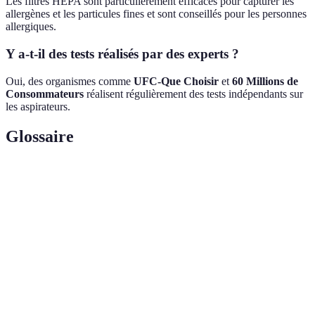
Les filtres HEPA sont particulièrement efficaces pour capturer les
allergènes et les particules fines et sont conseillés pour les personnes
allergiques.
Y a-t-il des tests réalisés par des experts ?
Oui, des organismes comme
UFC-Que Choisir
et
60 Millions de
Consommateurs
réalisent régulièrement des tests indépendants sur
les aspirateurs.
Glossaire
Terme
Définition
Puissance
Capacité d'un aspirateur à créer un flux d'air
d'aspiration
puissant pour soulever et aspirer les débris.
Filtre de haute efficacité capable de capturer les
Filtre
petites particules de 0,3 microns avec un taux
HEPA
d'efficacité de 99,97%.