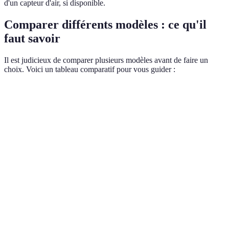
d'un capteur d'air, si disponible.
Comparer différents modèles : ce qu'il
faut savoir
Il est judicieux de comparer plusieurs modèles avant de faire un
choix. Voici un tableau comparatif pour vous guider :
Critère
Aspirateur A
Aspirateur B
Aspirateur C
Puissance
200 W
250 W
180 W
d'aspiration
Type de
HEPA
Cyclonique
Standard
filtration
Manœuvrabilité
Bonne
Excellente
Moyenne