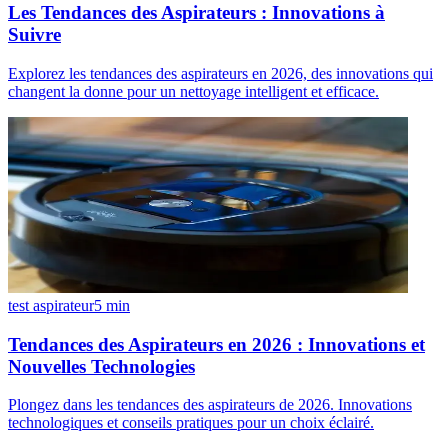
Les Tendances des Aspirateurs : Innovations à
Suivre
Explorez les tendances des aspirateurs en 2026, des innovations qui
changent la donne pour un nettoyage intelligent et efficace.
test aspirateur
5
min
Tendances des Aspirateurs en 2026 : Innovations et
Nouvelles Technologies
Plongez dans les tendances des aspirateurs de 2026. Innovations
technologiques et conseils pratiques pour un choix éclairé.