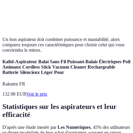
Capacité des
1,5 L
2 L
1 L
réservoirs
Un bon aspirateur doit combiner puissance et maniabilité, alors
comparez toujours ces caractéristiques pour choisir celui qui vous
conviendra le mieux.
Kaltd-Aspirateur Balai Sans Fil Puissant-Balais Électriques Poil
Animaux Cordless Stick Vacuum Cleaner Rechargeable
Batterie Silencieux Léger Pour
Rakuten FR
132.98
EUR
Voir le prix
Statistiques sur les aspirateurs et leur
efficacité
D'après une étude menée par
Les Numériques
, 45% des utilisateurs
se disent insatisfaits de leur achat d'aspirateur, souvent en raison