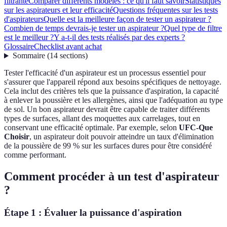
filtrante
Comparer différents modèles : ce qu'il faut savoir
Statistiques
sur les aspirateurs et leur efficacité
Questions fréquentes sur les tests
d'aspirateurs
Quelle est la meilleure façon de tester un aspirateur ?
Combien de temps devrais-je tester un aspirateur ?
Quel type de filtre
est le meilleur ?
Y a-t-il des tests réalisés par des experts ?
Glossaire
Checklist avant achat
Sommaire
(
14
sections
)
Tester l'efficacité d'un aspirateur est un processus essentiel pour
s'assurer que l'appareil répond aux besoins spécifiques de nettoyage.
Cela inclut des critères tels que la puissance d'aspiration, la capacité
à enlever la poussière et les allergènes, ainsi que l'adéquation au type
de sol. Un bon aspirateur devrait être capable de traiter différents
types de surfaces, allant des moquettes aux carrelages, tout en
conservant une efficacité optimale. Par exemple, selon
UFC-Que
Choisir
, un aspirateur doit pouvoir atteindre un taux d'élimination
de la poussière de 99 % sur les surfaces dures pour être considéré
comme performant.
Comment procéder à un test d'aspirateur
?
Étape 1 : Évaluer la puissance d'aspiration