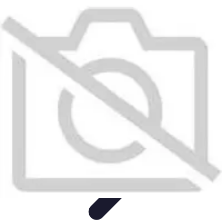
Test Aspirateur
Tests et Comparatifs
tests et évaluations
Guide Pratique
Guides
d'Achat
Achat Guide
Test Aspirateur