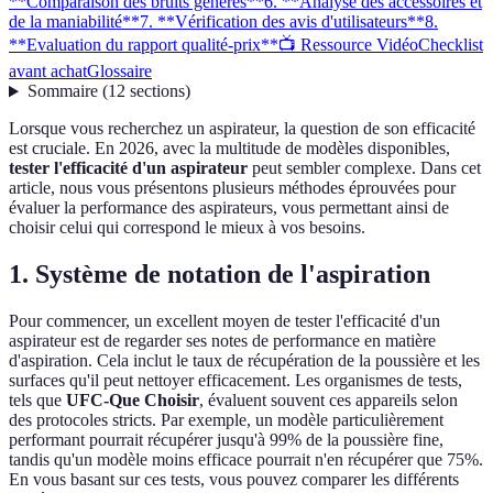
**Comparaison des bruits générés**
6. **Analyse des accessoires et
de la maniabilité**
7. **Vérification des avis d'utilisateurs**
8.
**Evaluation du rapport qualité-prix**
📺 Ressource Vidéo
Checklist
avant achat
Glossaire
Sommaire
(
12
sections
)
Lorsque vous recherchez un aspirateur, la question de son efficacité
est cruciale. En 2026, avec la multitude de modèles disponibles,
tester l'efficacité d'un aspirateur
peut sembler complexe. Dans cet
article, nous vous présentons plusieurs méthodes éprouvées pour
évaluer la performance des aspirateurs, vous permettant ainsi de
choisir celui qui correspond le mieux à vos besoins.
1.
Système de notation de l'aspiration
Pour commencer, un excellent moyen de tester l'efficacité d'un
aspirateur est de regarder ses notes de performance en matière
d'aspiration. Cela inclut le taux de récupération de la poussière et les
surfaces qu'il peut nettoyer efficacement. Les organismes de tests,
tels que
UFC-Que Choisir
, évaluent souvent ces appareils selon
des protocoles stricts. Par exemple, un modèle particulièrement
performant pourrait récupérer jusqu'à 99% de la poussière fine,
tandis qu'un modèle moins efficace pourrait n'en récupérer que 75%.
En vous basant sur ces tests, vous pouvez comparer les différents