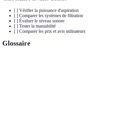
[ ] Vérifier la puissance d'aspiration
[ ] Comparer les systèmes de filtration
[ ] Évaluer le niveau sonore
[ ] Tester la maniabilité
[ ] Comparer les prix et avis utilisateurs
Glossaire
Terme
Définition
Processus de collecte de la poussière et des débris par
Aspiration
un appareil grâce à un moteur.
Filtre
Filtre à haute efficacité qui capture la majorité des
HEPA
particules fines et allergènes.
Niveau
Mesure qui évalue le bruit produit par un appareil,
sonore
généralement en décibels (dB).