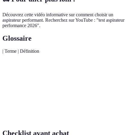
Découvrez cette vidéo informative sur comment choisir un
aspirateur performant. Recherchez sur YouTube : "test aspirateur
performance 2026".
Glossaire
| Terme | Définition
Débit
Mesure de la quantité d'air aspirée par minute en litres.
d'air
Filtre
Filtre conçu pour capturer les particules de poussière
HEPA
de petite taille.
Niveau
Mesure du volume en décibels (dB) pendant le
sonore
fonctionnement de l'appareil.
Checklist avant achat