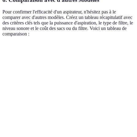
Pour confirmer l'efficacité d'un aspirateur, n'hésitez pas à le
comparer avec d'autres modèles. Créez un tableau récapitulatif avec
des critères clés tels que la puissance d'aspiration, le type de filtre, le
niveau sonore et le coût des sacs ou du filtre. Voici un tableau de
comparaison :
Critère
Aspirateur A
Aspirateur B
Aspirateur C
Puissance
800
1500
1200
(Watts)
m
Débit
d'air
30
35
28
m
(L/s)
Filtre
Filtre
HEPA
HEPA
standard
Niveau