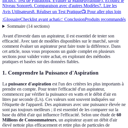
Inclus
3. Test de Filtration
4. Évaluer la Manœuvrabilité
5. Écoutez le
Niveau Sonore
6. Comparaison avec d'autres Modèles
7. Lire les
Avis Utilisateurs
8. Réaliser un Test Pratique
📺 Pour aller plus loin
:
Glossaire
Checklist avant achat
📈 Conclusion
Produits recommandés
Sommaire
(
14
sections
)
Avant d'investir dans un aspirateur, il est essentiel de tester son
efficacité. Avec tant de modèles disponibles sur le marché, savoir
comment évaluer un aspirateur peut faire toute la différence. Dans
cet article, nous vous proposons un guide complet en plusieurs
sections pour valider votre achat, en explorant des méthodes
pratiques et basées sur des données fiables.
1. Comprendre la Puissance d'Aspiration
La
puissance d'aspiration
est l'un des critères les plus importants à
prendre en compte. Pour tester l'efficacité d'un aspirateur,
commencez par vérifier la puissance en watts et le débit d'air en
litres par seconde (L/s). Ces valeurs sont souvent indiquées sur
l'étiquette de l'appareil. Des aspirateurs avec une puissance élevée ne
sont pas toujours meilleurs ; il est essentiel de les comparer sur la
base du débit d'air qui influence l'efficacité. Selon une étude de
60
Millions de Consommateurs
, un aspirateur ayant un débit d'air
élevé nettoie plus efficacement et retire plus de particules de