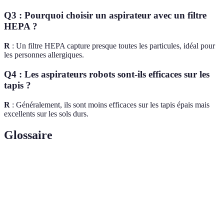
Q3 : Pourquoi choisir un aspirateur avec un filtre
HEPA ?
R
: Un filtre HEPA capture presque toutes les particules, idéal pour
les personnes allergiques.
Q4 : Les aspirateurs robots sont-ils efficaces sur les
tapis ?
R
: Généralement, ils sont moins efficaces sur les tapis épais mais
excellents sur les sols durs.
Glossaire
Terme
Définition
Un type de filtre qui peut capturer 99,97 % des
Filtre HEPA
particules de 0,3 microns.
Aspiration
Une technologie qui sépare la poussière de l'air