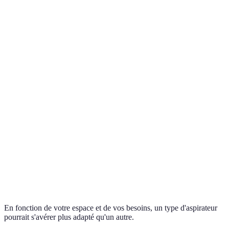
Type d'Aspirateur
Avantages
Inconvénients
Verdict
Moins
Excellent
Meilleure
maniable dans
pour les
Traîneau
aspiration
les petits
grandes
sur tapis
espaces
surfaces
Idéal
Liberté de
Autonomie
pour un
Sans fil
mouvement,
limitée
usage
léger
rapide
Très
Moins efficace
pratique
Nettoyage
Robot
sur les tapis
pour un
automatique
épais
entretien
quotidien
En fonction de votre espace et de vos besoins, un type d'aspirateur
pourrait s'avérer plus adapté qu'un autre.