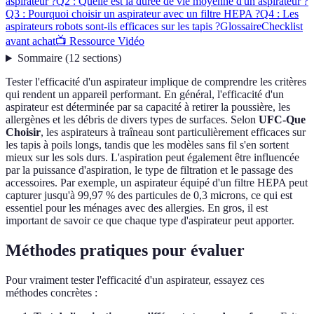
aspirateur ?
Q2 : Quelle est la durée de vie moyenne d'un aspirateur ?
Q3 : Pourquoi choisir un aspirateur avec un filtre HEPA ?
Q4 : Les
aspirateurs robots sont-ils efficaces sur les tapis ?
Glossaire
Checklist
avant achat
📺 Ressource Vidéo
Sommaire
(
12
sections
)
Tester l'efficacité d'un aspirateur implique de comprendre les critères
qui rendent un appareil performant. En général, l'efficacité d'un
aspirateur est déterminée par sa capacité à retirer la poussière, les
allergènes et les débris de divers types de surfaces. Selon
UFC-Que
Choisir
, les aspirateurs à traîneau sont particulièrement efficaces sur
les tapis à poils longs, tandis que les modèles sans fil s'en sortent
mieux sur les sols durs. L'aspiration peut également être influencée
par la puissance d'aspiration, le type de filtration et le passage des
accessoires. Par exemple, un aspirateur équipé d'un filtre HEPA peut
capturer jusqu'à 99,97 % des particules de 0,3 microns, ce qui est
essentiel pour les ménages avec des allergies. En gros, il est
important de savoir ce que chaque type d'aspirateur peut apporter.
Méthodes pratiques pour évaluer
Pour vraiment tester l'efficacité d'un aspirateur, essayez ces
méthodes concrètes :