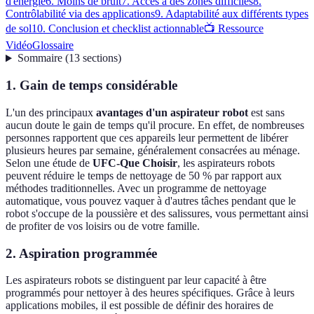
d'énergie
6. Moins de bruit
7. Accès à des zones difficiles
8.
Contrôlabilité via des applications
9. Adaptabilité aux différents types
de sol
10. Conclusion et checklist actionnable
📺 Ressource
Vidéo
Glossaire
Sommaire
(
13
sections
)
1. Gain de temps considérable
L'un des principaux
avantages d'un aspirateur robot
est sans
aucun doute le gain de temps qu'il procure. En effet, de nombreuses
personnes rapportent que ces appareils leur permettent de libérer
plusieurs heures par semaine, généralement consacrées au ménage.
Selon une étude de
UFC-Que Choisir
, les aspirateurs robots
peuvent réduire le temps de nettoyage de 50 % par rapport aux
méthodes traditionnelles. Avec un programme de nettoyage
automatique, vous pouvez vaquer à d'autres tâches pendant que le
robot s'occupe de la poussière et des salissures, vous permettant ainsi
de profiter de vos loisirs ou de votre famille.
2. Aspiration programmée
Les aspirateurs robots se distinguent par leur capacité à être
programmés pour nettoyer à des heures spécifiques. Grâce à leurs
applications mobiles, il est possible de définir des horaires de