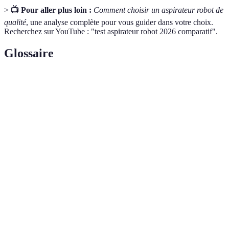
>
📺 Pour aller plus loin :
Comment choisir un aspirateur robot de
qualité
, une analyse complète pour vous guider dans votre choix.
Recherchez sur YouTube : "test aspirateur robot 2026 comparatif".
Glossaire
Terme
Définition
Aspirateur
Appareil autonome conçu pour aspirer de la
robot
poussière sans intervention humaine.
Technologie utilisant des lasers pour
Navigation
cartographier l'environnement et naviguer
Lidar
efficacement.
Fonctionnalité permettant de définir des
Programmation
horaires pour que l’aspirateur nettoie sans
des tâches
intervention.