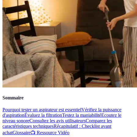
Sommaire
Pourquoi tester un aspirateur est essentiel
Vérifiez la puissance
d'aspiration
Évaluez la filtration
Testez la maniabilité
Ecoutez le
niveau sonore
Consultez les avis utilisateurs
Comparez les
caractéristiques techniques
Récapitulatif : Checklist avant
achat
Glossaire
📺 Ressource Vidéo