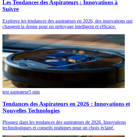
Les Tendances des Aspirateurs : Innovations à
Suivre
Explorez les tendances des aspirateurs en 2026, des innovations qui
changent la donne pour un nettoyage intelligent et efficace.
test aspirateur
5
min
Tendances des Aspirateurs en 2026 : Innovations et
Nouvelles Technologies
Plongez dans les tendances des aspirateurs de 2026. Innovations
technologiques et conseils pratiques pour un choix éclairé.