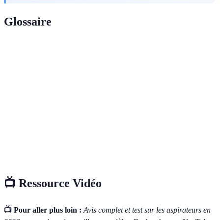
Glossaire
Terme
Définition
Filtration
Filtration efficace qui retient 99,97% des
HEPA
particules de 0,3 micron.
Puissance
Mesure de la force avec laquelle un aspirateur
d'aspiration
peut aspirer des débris.
Niveau
Mesure de la pression acoustique produite par
sonore
l'aspirateur lorsqu'il fonctionne.
📺 Ressource Vidéo
📺 Pour aller plus loin :
Avis complet et test sur les aspirateurs en