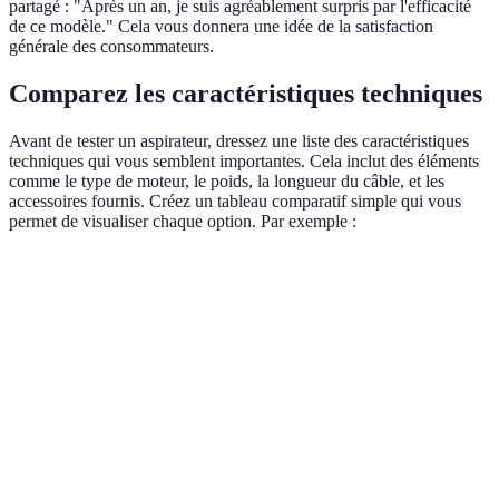
partagé : "Après un an, je suis agréablement surpris par l'efficacité
de ce modèle." Cela vous donnera une idée de la satisfaction
générale des consommateurs.
Comparez les caractéristiques techniques
Avant de tester un aspirateur, dressez une liste des caractéristiques
techniques qui vous semblent importantes. Cela inclut des éléments
comme le type de moteur, le poids, la longueur du câble, et les
accessoires fournis. Créez un tableau comparatif simple qui vous
permet de visualiser chaque option. Par exemple :
Critère
Aspirateur A
Aspirateur B
Aspirateur C
Puissance
700 W
750 W
800 W
d'aspiration
Niveau
68 dB
75 dB
65 dB
sonore
Filtre
Oui
Oui
Non