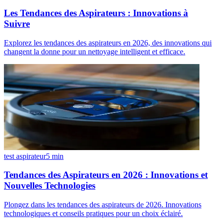
Les Tendances des Aspirateurs : Innovations à
Suivre
Explorez les tendances des aspirateurs en 2026, des innovations qui
changent la donne pour un nettoyage intelligent et efficace.
test aspirateur
5
min
Tendances des Aspirateurs en 2026 : Innovations et
Nouvelles Technologies
Plongez dans les tendances des aspirateurs de 2026. Innovations
technologiques et conseils pratiques pour un choix éclairé.