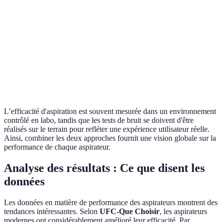
Tests
Retours
Feedback après
Durabilité
mécaniques
utilisateurs
usage
Coût
Estimation
Estimation
Wattmètre
énergétique
statique
utilisateur
L’efficacité d'aspiration est souvent mesurée dans un environnement
contrôlé en labo, tandis que les tests de bruit se doivent d'être
réalisés sur le terrain pour refléter une expérience utilisateur réelle.
Ainsi, combiner les deux approches fournit une vision globale sur la
performance de chaque aspirateur.
Analyse des résultats : Ce que disent les
données
Les données en matière de performance des aspirateurs montrent des
tendances intéressantes. Selon
UFC-Que Choisir
, les aspirateurs
modernes ont considérablement amélioré leur efficacité. Par