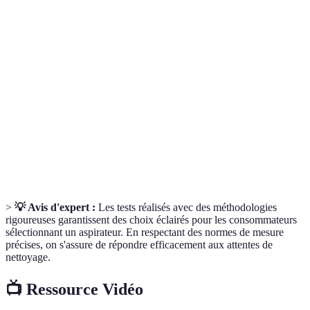
Efficacité
Mesure de la capacité d'un aspirateur à retirer la
d'aspiration
saleté de différentes surfaces.
Mesure exprimée en décibels (dB) qui indique
Niveau sonore
le bruit produit par l'appareil pendant son
fonctionnement.
Quantité d'énergie utilisée par un appareils en
Consommation
fonctionnement, généralement exprimée en
énergétique
watts.
>
💡 Avis d'expert :
Les tests réalisés avec des méthodologies
rigoureuses garantissent des choix éclairés pour les consommateurs
sélectionnant un aspirateur. En respectant des normes de mesure
précises, on s'assure de répondre efficacement aux attentes de
nettoyage.
📺 Ressource Vidéo