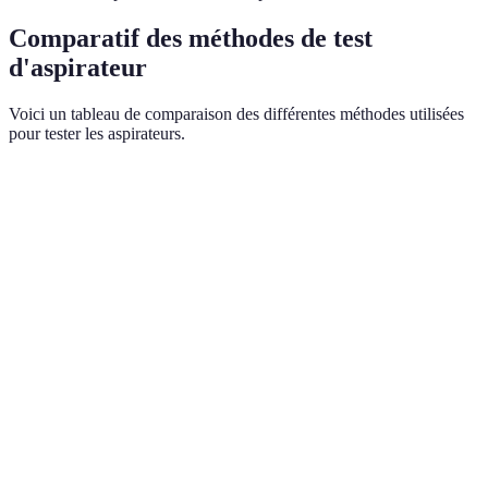
Comparatif des méthodes de test
d'aspirateur
Voici un tableau de comparaison des différentes méthodes utilisées
pour tester les aspirateurs.
Critère
Méthode A
Méthode B
Méthode C
Efficacité
Usage
Lab testing
Mix des deux
d'aspiration
domestique
Évaluation
Sonomètre
Test à
Enregistrement
acoustique
pro
l'oreille