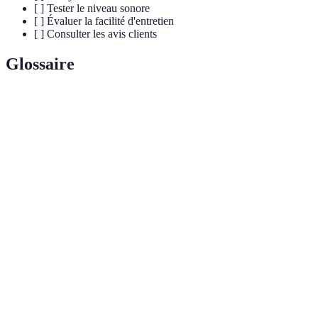
[ ] Tester le niveau sonore
[ ] Évaluer la facilité d'entretien
[ ] Consulter les avis clients
Glossaire
Terme
Définition
Capacité d'un produit à conserver ses performances
Durabilité
dans le temps sans nécessiter de réparations
fréquentes.
Évaluation de l'efficacité d'un appareil, indiquant sa
Classe
consommation d'énergie et ses impacts
énergétique
environnementaux.
Filtres de haute efficacité qui piègent les particules
Sacs HEPA
fines, croissant l'efficacité de nettoyage d’un
aspirateur.