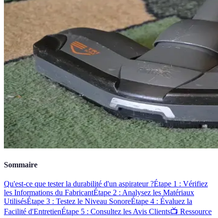
Sommaire
Qu'est-ce que tester la durabilité d'un aspirateur ?
Étape 1 : Vérifiez
les Informations du Fabricant
Étape 2 : Analysez les Matériaux
Utilisés
Étape 3 : Testez le Niveau Sonore
Étape 4 : Évaluez la
Facilité d'Entretien
Étape 5 : Consultez les Avis Clients
📺 Ressource