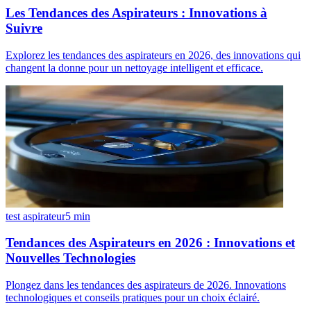
Les Tendances des Aspirateurs : Innovations à
Suivre
Explorez les tendances des aspirateurs en 2026, des innovations qui
changent la donne pour un nettoyage intelligent et efficace.
test aspirateur
5
min
Tendances des Aspirateurs en 2026 : Innovations et
Nouvelles Technologies
Plongez dans les tendances des aspirateurs de 2026. Innovations
technologiques et conseils pratiques pour un choix éclairé.