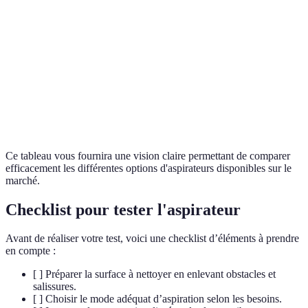
Niveau
75 dB
80 dB
70 dB
sonore
Filtration
Oui
Non
Oui
(HEPA)
Maniabilité
Bonne
Excellent
Passable
Ce tableau vous fournira une vision claire permettant de comparer
efficacement les différentes options d'aspirateurs disponibles sur le
marché.
Checklist pour tester l'aspirateur
Avant de réaliser votre test, voici une checklist d’éléments à prendre
en compte :
[ ] Préparer la surface à nettoyer en enlevant obstacles et
salissures.
[ ] Choisir le mode adéquat d’aspiration selon les besoins.