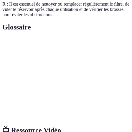
R : Il est essentiel de nettoyer ou remplacer régulièrement le filtre, de
vider le réservoir après chaque utilisation et de vérifier les brosses
pour éviter les obstructions.
Glossaire
Terme
Définition
Abréviation de Air Watts, unité de mesure de la
AW
puissance d'aspiration d'un aspirateur.
Filtre capable de retenir au moins 99,97 % des
Filtre
particules de 0,3 micromètre, très efficace contre les
HEPA
allergènes.
Capacité d'un aspirateur à se déplacer aisément,
Maniabilité
notamment autour des meubles et dans les coins.
📺 Ressource Vidéo