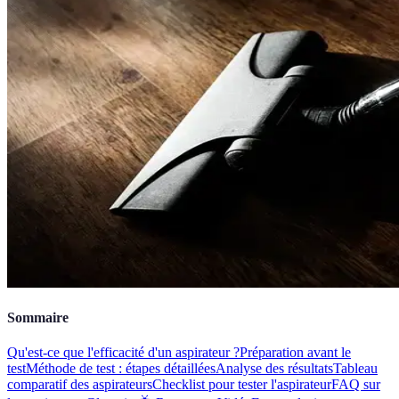
Sommaire
Qu'est-ce que l'efficacité d'un aspirateur ?
Préparation avant le
test
Méthode de test : étapes détaillées
Analyse des résultats
Tableau
comparatif des aspirateurs
Checklist pour tester l'aspirateur
FAQ sur