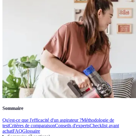
Sommaire
Qu'est-ce que l'efficacité d'un aspirateur ?
Méthodologie de
test
Critères de comparaison
Conseils d'experts
Checklist avant
achat
FAQ
Glossaire