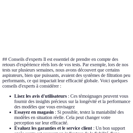
Capacité
Option B
1.5L
2.0L
1.2L
(litres)
meilleure
Niveau
Option C
sonore
68dB
72dB
65dB
meilleure
(dB)
## Conseils d'experts Il est essentiel de prendre en compte des
retours d'expérience réels lors de vos tests. Par exemple, lors de nos
tests sur plusieurs semaines, nous avons découvert que certains
aspirateurs, bien que puissants, avaient des systèmes de filtration peu
performants, ce qui impactait leur efficacité globale. Voici quelques
conseils d'experts à considérer :
Lisez les avis d'utilisateurs
: Ces témoignages peuvent vous
fournir des insights précieux sur la longévité et la performance
des modèles que vous envisagez
Essayez en magasin
: Si possible, testez la maniabilité des
modèles en situation réelle. Cela peut changer votre
perception sur leur efficacité.
Évaluez les garanties et le service client
: Un bon support