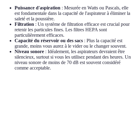
Puissance d'aspiration
: Mesurée en Watts ou Pascals, elle
est fondamentale dans la capacité de l'aspirateur à éliminer la
saleté et la poussière.
Filtration
: Un système de filtration efficace est crucial pour
retenir les particules fines. Les filtres HEPA sont
particulièrement efficaces.
Capacité du réservoir ou des sacs
: Plus la capacité est
grande, moins vous aurez à le vider ou le changer souvent.
Niveau sonore
: Idéalement, les aspirateurs devraient être
silencieux, surtout si vous les utilisez pendant des heures. Un
niveau sonore de moins de 70 dB est souvent considéré
comme acceptable.
Critère
Option A
Option B
Option C
Verdict
Puissance
Option C
300W
250W
350W
d'aspiration
meilleure
Options A
Type de
HEPA
Classique
HEPA
et C
filtre
meilleures