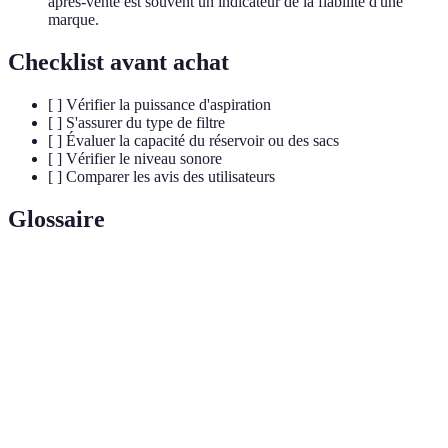
après-vente est souvent un indicateur de la fiabilité d'une
marque.
Checklist avant achat
[ ] Vérifier la puissance d'aspiration
[ ] S'assurer du type de filtre
[ ] Évaluer la capacité du réservoir ou des sacs
[ ] Vérifier le niveau sonore
[ ] Comparer les avis des utilisateurs
Glossaire
Terme
Définition
Puissance
Mesure de la force avec laquelle l'air est aspiré,
d'aspiration
exprimée en Watts/Pascals.
Système de filtration capable de piéger 99.97%
Filtre HEPA
des particules de 0.3 microns.