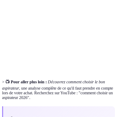
Terme
Définition
Puissance
Mesure de l'efficacité d'un aspirateur à retirer la
d'aspiration
saleté.
Filtration
Système de filtration efficace pour capturer les
HEPA
allergènes.
Aspiration
Technique d'aspiration utilisant la force centrifuge
cyclonique
pour séparer la poussière de l'air.
>
📺 Pour aller plus loin :
Découvrez comment choisir le bon
aspirateur
, une analyse complète de ce qu'il faut prendre en compte
lors de votre achat. Recherchez sur YouTube : "comment choisir un
aspirateur 2026".