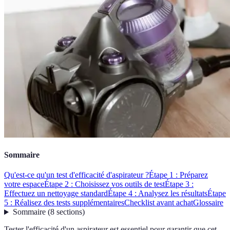
Sommaire
Qu'est-ce qu'un test d'efficacité d'aspirateur ?
Étape 1 : Préparez
votre espace
Étape 2 : Choisissez vos outils de test
Étape 3 :
Effectuez un nettoyage standard
Étape 4 : Analysez les résultats
Étape
5 : Réalisez des tests supplémentaires
Checklist avant achat
Glossaire
Sommaire
(
8
sections
)
Tester l'efficacité d'un aspirateur est essentiel pour garantir que cet