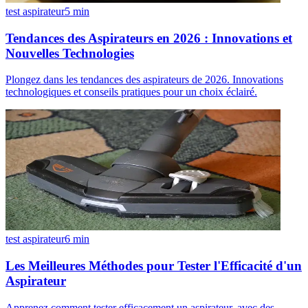
test aspirateur
5
min
Tendances des Aspirateurs en 2026 : Innovations et
Nouvelles Technologies
Plongez dans les tendances des aspirateurs de 2026. Innovations
technologiques et conseils pratiques pour un choix éclairé.
test aspirateur
6
min
Les Meilleures Méthodes pour Tester l'Efficacité d'un
Aspirateur
Apprenez comment tester efficacement un aspirateur, avec des