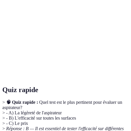
Terme
Définition
Filtre
Un filtre haute efficacité qui aide à piéger les
HEPA
particules fines, idéal pour les allergies.
Aspirateur
Un type d’aspirateur qui utilise la force centrifuge
cyclonique
pour séparer les débris de l’air.
Accessoire
Un outil attaché à l’aspirateur qui utilise un moteur
motorisé
pour un nettoyage plus efficace.
Quiz rapide
>
🧠 Quiz rapide :
Quel test est le plus pertinent pour évaluer un
aspirateur?
> - A) La légèreté de l'aspirateur
> - B) L'efficacité sur toutes les surfaces
> - C) Le prix
>
Réponse : B — Il est essentiel de tester l'efficacité sur différentes