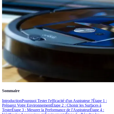
Sommaire
Introduction
Pourquoi Tester l'efficacité d'un Aspirateur ?
Étape 1 :
Préparez Votre Environnement
Étape 2 : Choisir les Surfaces à
Tester
Étape 3 : Mesurer la Performance de l'Aspirateur
Étape 4 :