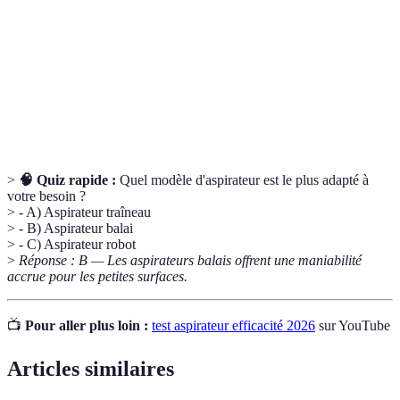
Aspirateur
d'un long tuyau, souvent plus puissant que les
traîneau
modèles balais.
Système capable de filtrer jusqu'à 99,97 % des
Filtration
particules de 0,3 micromètre, améliorant la qualité
HEPA
de l'air.
>
🧠 Quiz rapide :
Quel modèle d'aspirateur est le plus adapté à
votre besoin ?
> - A) Aspirateur traîneau
> - B) Aspirateur balai
> - C) Aspirateur robot
>
Réponse : B — Les aspirateurs balais offrent une maniabilité
accrue pour les petites surfaces.
📺
Pour aller plus loin :
test aspirateur efficacité 2026
sur YouTube
Articles similaires