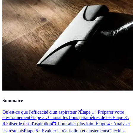
Sommaire
Qu'est-ce que l'efficacité d'un aspirateur ?
Étape 1 : Préparer votre
environnement
Étape 2 : Choisir les bons paramètres de test
Étape 3 :
Réaliser le test d'aspiration
📺 Pour aller plus loin :
Étape 4 : Analyser
les résultats
Étape 5 : Évaluer la réalisation et ajustements
Checklist