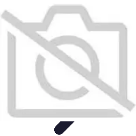
Test Aspirateur
Tests et Comparatifs
tests et évaluations
Guide Pratique
Guides
d'Achat
Achat Guide
Test Aspirateur