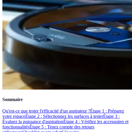
Sommaire
Qu'est-ce que tester l'efficacité d'un aspirateur ?
Étape 1 : Préparez
votre espace
Étape 2 : Sélectionnez les surfaces à tester
Étape 3 :
Évaluez la puissance d'aspiration
Étape 4 : Vérifiez les accessoires et
fonctionnalités
Étape 5 : Tenez compte des retours