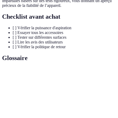
impartiales basées sur des tests rigoureux, vous donnant un aperçu
précieux de la fiabilité de l’appareil.
Checklist avant achat
[ ] Vérifier la puissance d'aspiration
[ ] Essayer tous les accessoires
[ ] Tester sur différentes surfaces
[ ] Lire les avis des utilisateurs
[ ] Vérifier la politique de retour
Glossaire
Terme
Définition
Puissance
Mesure de l'efficacité d'un aspirateur exprimée en
d'aspiration
airwatts ou watts.
Filtre
Type de filtre qui retient au moins 99,97% des
HEPA
particules de 0,3 micron, idéal pour les allergènes.