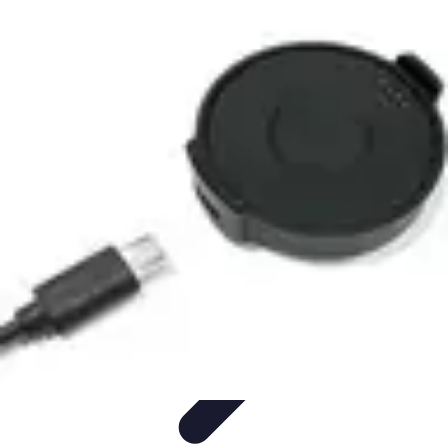
Test Aspirateur
Tests et Comparatifs
tests et évaluations
Guide Pratique
Guides
d'Achat
Achat Guide
Test Aspirateur