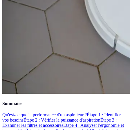
Sommaire
Qu'est-ce que la performance d'un aspirateur ?
Étape 1 : Identifier
vos besoins
Étape 2 : Vérifier la puissance d'aspiration
Étape 3 :
Examiner les filtres et accessoires
Étape 4 : Analyser l'ergonomie et