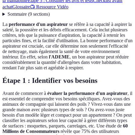
la maniabilité
Étape 5 : Consulter les avis et tests
Checklist avant
achat
Glossaire
📺 Ressource Vidéo
Sommaire
(
9
sections
)
La
performance d'un aspirateur
se réfère à sa capacité à aspirer la
saleté, la poussière et les débris efficacement. Cela inclut plusieurs
critères, tels que la puissance d'aspiration, la capacité à retenir les
particules fines, et la facilité d'utilisation. La bonne performance d'un
aspirateur est cruciale, car elle détermine non seulement l'efficacité
de nettoyage, mais également la santé de votre environnement
intérieur. En effet, selon
l'ADEME
, un bon aspirateur peut réduire
considérablement la quantité d'allergènes dans votre habitation,
rendant l'air plus sain et agréable à respirer.
Étape 1 : Identifier vos besoins
Avant de commencer à
évaluer la performance d'un aspirateur
, il
est essentiel de comprendre vos besoins spécifiques. Avez-vous des
animaux de compagnie qui laissent des poils ? Vivez-vous dans une
grande maison avec plusieurs types de sols ? Ou avez-vous juste
besoin d'un modèle léger et compact pour un appartement ? On peut
classifier les aspirateurs selon leur capacité à gérer différents types
de surfaces : moquettes, parquets, carrelages, etc. Une étude de
60
Millions de Consommateurs
révèle que 75% des utilisateurs