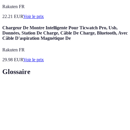
Rakuten FR
22.21
EUR
Voir le prix
Chargeur De Montre Intelligente Pour Ticwatch Pro, Usb,
Données, Station De Charge, Câble De Charge, Bluetooth, Avec
Câble D'aspiration Magnétique De
Rakuten FR
29.98
EUR
Voir le prix
Glossaire
Terme
Définition
Puissance
Capacité de l'aspirateur à soulever les débris et
d'aspiration
poussières du sol.
Filtre qui capture 99,97 % des particules de 0,3
Filtre
microns, recommandé pour les personnes