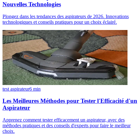
Nouvelles Technologies
Plongez dans les tendances des aspirateurs de 2026. Innovations
technologiques et conseils pratiques pour un choix éclairé.
test aspirateur
6
min
Les Meilleures Méthodes pour Tester l'Efficacité d'un
Aspirateur
Apprenez comment tester efficacement un aspirateur, avec des
méthodes pratiques et des conseils d'experts pour faire le meilleur
choix.