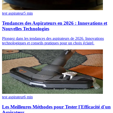
test aspirateur
5
min
Tendances des Aspirateurs en 2026 : Innovations et
Nouvelles Technologies
Plongez dans les tendances des aspirateurs de 2026. Innovations
technologiques et conseils pratiques pour un choix éclairé.
test aspirateur
6
min
Les Meilleures Méthodes pour Tester l'Efficacité d'un
Aspirateur