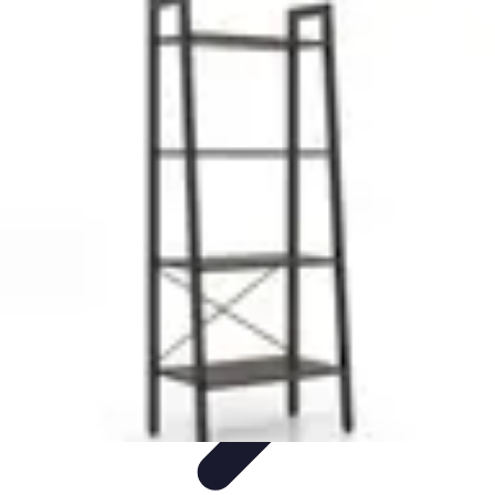
Test Aspirateur
Tests et Comparatifs
tests et évaluations
Guide Pratique
Guides
d'Achat
Achat Guide
Test Aspirateur