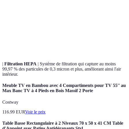
Terme
Définition
Capacité d'un objet à fonctionner efficacement sur
Durabilité
le long terme sans nécessiter beaucoup d'entretien.
Certification
Étiquetage qui garantit qu'un produit respecte des
Energy Star
normes strictes d'efficacité énergétique.
|
Filtration HEPA
| Système de filtration qui capture au moins
99,97 % des particules de 0,3 micron et plus, améliorant ainsi l'air
intérieur.
Meuble TV en Bambou avec 4 Compartiments pour TV 55'' au
Max Banc TV à 4 Pieds en Bois Massif 2 Porte
Costway
116.99
EUR
Voir le prix
Table Basse Rectangulaire à 2 Niveaux 70 x 50 x 41 CM Table
d'Appoint avec Patins Antidérapants Styl