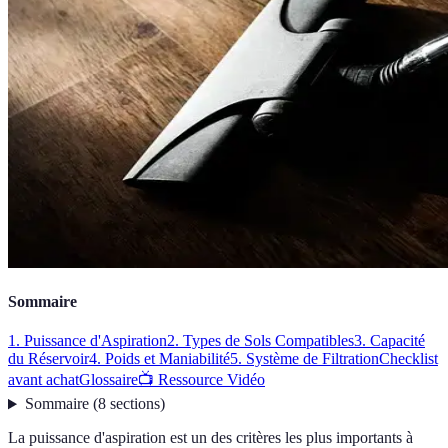
Sommaire
1. Puissance d'Aspiration
2. Types de Sols Compatibles
3. Capacité
du Réservoir
4. Poids et Maniabilité
5. Système de Filtration
Checklist
avant achat
Glossaire
📺 Ressource Vidéo
Sommaire
(
8
sections
)
La puissance d'aspiration est un des critères les plus importants à