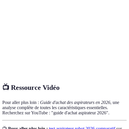
Terme
Définition
Puissance
Mesure de l'efficacité d'un aspirateur, exprimée en
d'Aspiration
watts ou air watts.
Filtre à haute efficacité qui élimine pratiquement
Filtre HEPA
toutes les particules allergènes de l'air.
Aspirateur
Modèle qui collecte les débris dans un réservoir
sans sac
amovible au lieu d'un sac.
📺 Ressource Vidéo
Pour aller plus loin :
Guide d'achat des aspirateurs en 2026
, une
analyse complète de toutes les caractéristiques essentielles.
Recherchez sur YouTube : "guide d'achat aspirateur 2026".
📺
Pour aller plus loin :
test aspirateur robot 2026 comparatif
sur